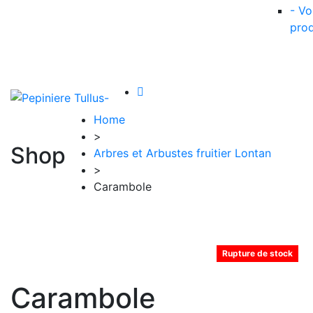
- Vo
prod
Home
>
Shop
Arbres et Arbustes fruitier Lontan
>
Carambole
Rupture de stock
Carambole