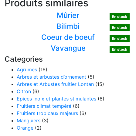
Produits similaires
Mûrier
En stock
Bilimbi
En stock
Coeur de boeuf
En stock
Vavangue
En stock
Categories
Agrumes
(16)
Arbres et arbustes d’ornement
(5)
Arbres et Arbustes fruitier Lontan
(15)
Citron
(6)
Epices ,noix et plantes stimulantes
(8)
Fruitiers climat tempéré
(6)
Fruitiers tropicaux majeurs
(6)
Manguiers
(3)
Orange
(2)