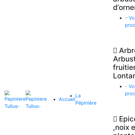
d’orn
- Vo
prod
Arbr
Arbus
fruitie
Lonta
- Vo
prod
La
Accueil
Pépinière
Epic
,noix e