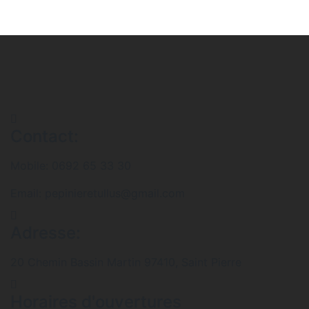
Contact:
Mobile: 0692 65 33 30
Email: pepinieretullus@gmail.com
Adresse:
20 Chemin Bassin Martin 97410, Saint Pierre
Horaires d'ouvertures