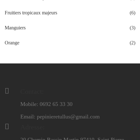
Fruitiers tropicaux majeurs
(6)
Manguiers
(3)
Orange
(2)
Contact:
Mobile: 0692 65 33 30
Email: pepinieretullus@gmail.com
Adresse:
20 Chemin Bassin Martin 97410, Saint Pierre