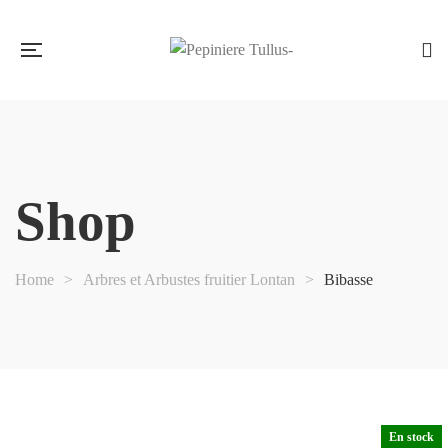
Shop
Home
>
Arbres et Arbustes fruitier Lontan
>
Bibasse
En stock