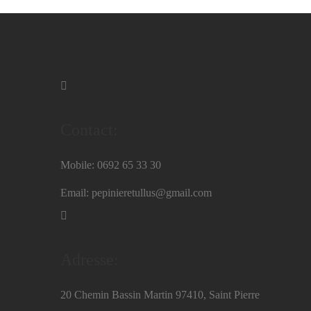
Contact:
Mobile: 0692 65 33 30
Email: pepinieretullus@gmail.com
Adresse:
20 Chemin Bassin Martin 97410, Saint Pierre