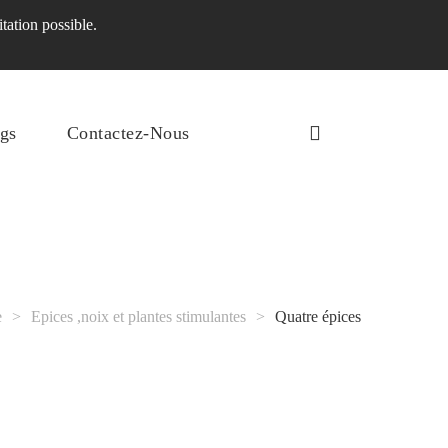
tation possible.
gs
Contactez-Nous
e
>
Epices ,noix et plantes stimulantes
>
Quatre épices