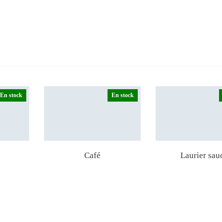
En stock
En stock
Café
Laurier sau