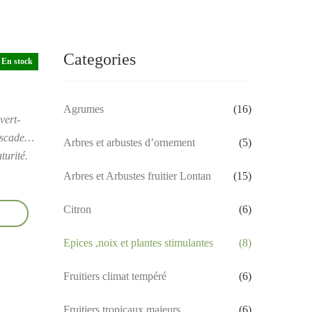
Categories
En stock
Agrumes
(16)
vert-
muscade…
Arbres et arbustes d’ornement
(5)
turité.
Arbres et Arbustes fruitier Lontan
(15)
Citron
(6)
Epices ,noix et plantes stimulantes
(8)
Fruitiers climat tempéré
(6)
Fruitiers tropicaux majeurs
(6)